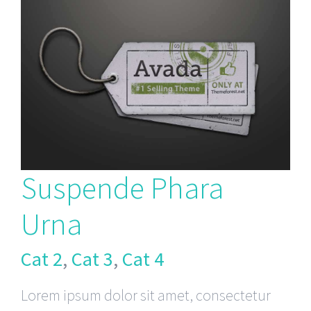
Suspende Phara
Urna
Cat 2
,
Cat 3
,
Cat 4
Lorem ipsum dolor sit amet, consectetur