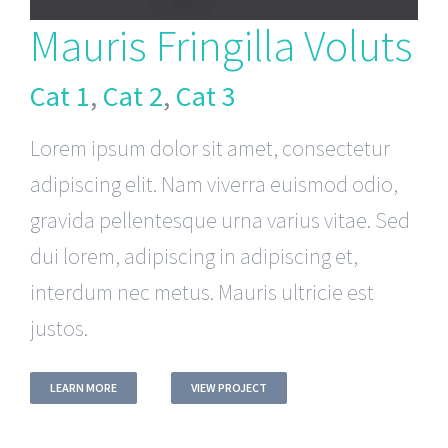
Mauris Fringilla Voluts
Cat 1
,
Cat 2
,
Cat 3
Lorem ipsum dolor sit amet, consectetur
adipiscing elit. Nam viverra euismod odio,
gravida pellentesque urna varius vitae. Sed
dui lorem, adipiscing in adipiscing et,
interdum nec metus. Mauris ultricie est
justos.
LEARN MORE
VIEW PROJECT