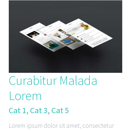
Curabitur Malada
Lorem
Cat 1
,
Cat 3
,
Cat 5
Lorem ipsum dolor sit amet, consectetur