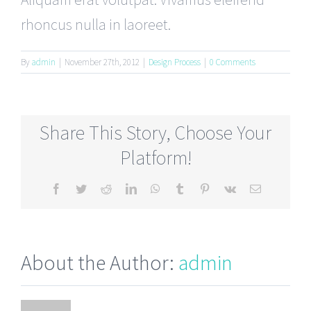
rhoncus nulla in laoreet.
By
admin
|
November 27th, 2012
|
Design Process
|
0 Comments
Share This Story, Choose Your
Platform!
Facebook
Twitter
Reddit
LinkedIn
WhatsApp
Tumblr
Pinterest
Vk
Email
About the Author:
admin