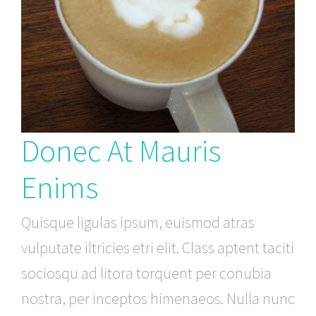
Donec At Mauris
Enims
Quisque ligulas ipsum, euismod atras
vulputate iltricies etri elit. Class aptent taciti
sociosqu ad litora torquent per conubia
nostra, per inceptos himenaeos. Nulla nunc