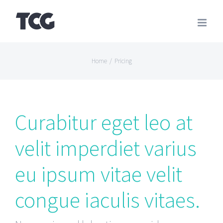
Skip
to
content
Home
/
Pricing
Curabitur eget leo at
velit imperdiet varius
eu ipsum vitae velit
congue iaculis vitaes.